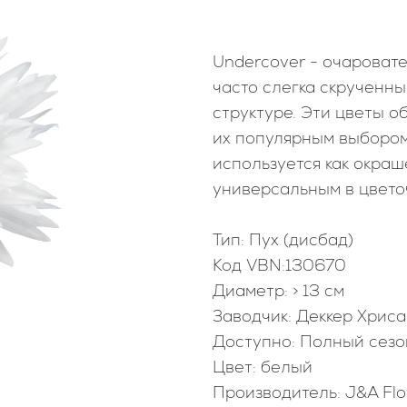
Undercover - очароват
часто слегка скрученн
структуре. Эти цветы о
их популярным выбором
используется как окраш
универсальным в цвето
⠀⠀⠀⠀⠀⠀⠀⠀⠀⠀⠀⠀⠀⠀⠀⠀
Тип: Пух (дисбад)
Код VBN:130670
Диаметр: > 13 см
Заводчик: Деккер Хрис
Доступно: Полный сезо
Цвет: белый
Производитель: J&A Fl