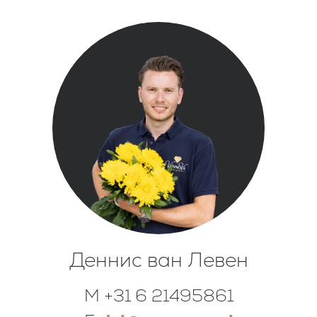
Деннис ван Левен
M +31 6 21495861