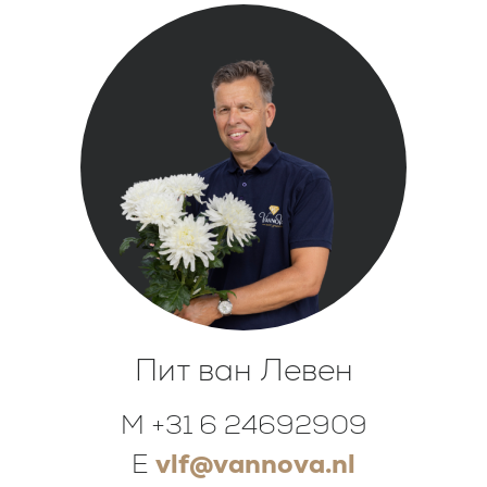
Пит ван Левен
M +31 6 24692909
E
vlf@vannova.nl