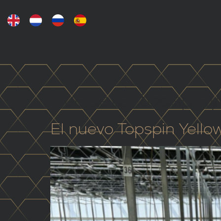
Etiqueta:
topspiny
El nuevo Topspin Yello