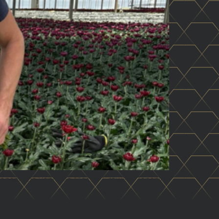
a Topspin de VannoVa Master Growers: Topspin