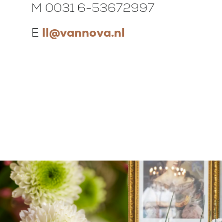
M 0031 6-53672997
E
ll@vannova.nl