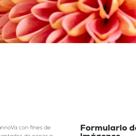
Formulario de
annoVa con fines de
imágenes
cantados de poner a