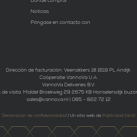
Dónde comprar
Noticias
Póngase en contacto con
Dirección de facturación: Veenakkers 18 1619 PL Andijk
Coöperatie VannoVa U.A.
VannoVa Deliveries B.V.
n de visita: Middel Broekweg 29 2675 KB Honselersdijk buzó
sales@vannova.nl | 085 - 822 72 12
Declaración de confidencialidad
| Un sitio web de
Publicidad táctil