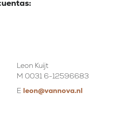
cuentas:
Leon Kuijt
M 0031 6-12596683
E
leon@vannova.nl