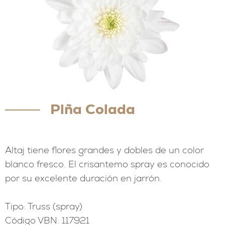
Piña Colada
Altaj tiene flores grandes y dobles de un color
blanco fresco. El crisantemo spray es conocido
por su excelente duración en jarrón.
⠀⠀⠀⠀⠀⠀⠀⠀⠀⠀⠀⠀⠀⠀⠀⠀⠀
Tipo: Truss (spray)
Código VBN: 117921