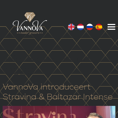
Día:
3 de abril de
2026
VannoVa introduceert
Stravina & Baltazar Intense