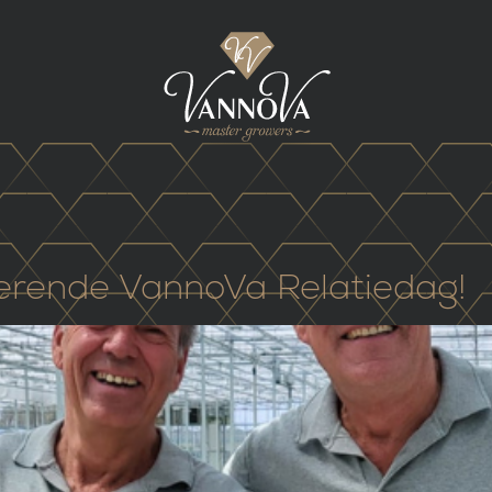
rerende VannoVa Relatiedag!