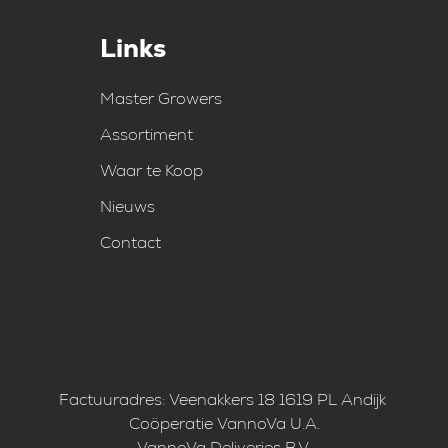
Links
Master Growers
Assortiment
Waar te Koop
Nieuws
Contact
Factuuradres: Veenakkers 18 1619 PL Andijk
Coöperatie VannoVa U.A.
VannoVa Deliveries B.V.